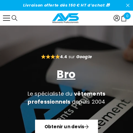
IGNORER ET PASSER AU CONTENU
Livraison offerte dès 150 € HT d’achat 🎁
0
0
art
4.4
sur
Google
Broderi
Le spécialiste du
vêtements
professionnels
depuis 2004
Obtenir un devis