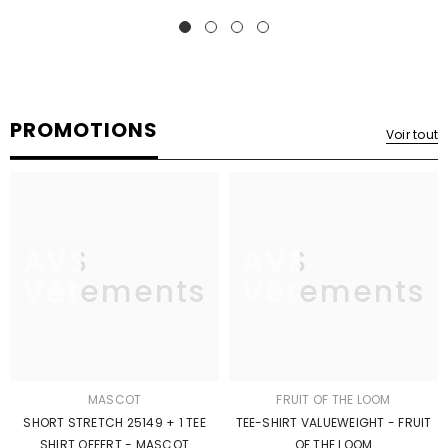
PROMOTIONS
Voir tout
AVS
AVS
Vêtements
Vêtements
MASCOT
FRUIT OF THE LOOM
SHORT STRETCH 25149 + 1 TEE
TEE-SHIRT VALUEWEIGHT - FRUIT
SHIRT OFFERT - MASCOT
OF THE LOOM