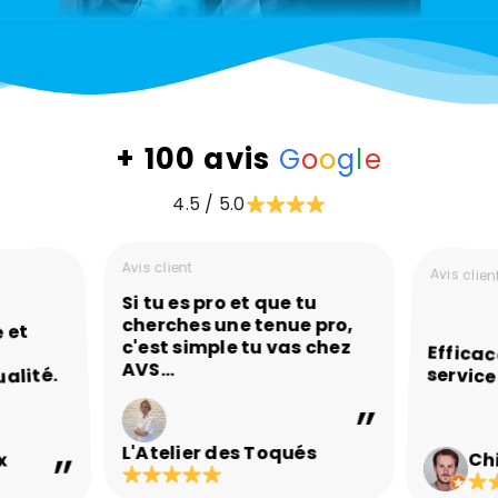
+ 100
avis
G
o
o
g
l
e
4.5 / 5.0
Avis client
Avis clien
Si tu es pro et que tu
cherches une tenue pro,
 et
c'est simple tu vas chez
Efficac
AVS...
service
alité.
L'Atelier des Toqués
Ch
x