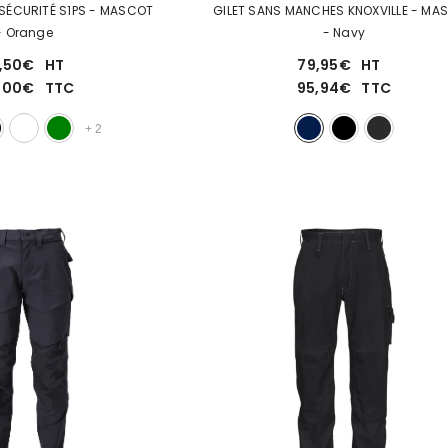
CHAUSSURES DE SÉCURITÉ S1PS - MASCOT
- Orange
- Navy
,50€
HT
79,95€
HT
,00€
TTC
95,94€
TTC
+
2