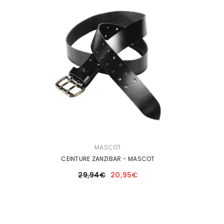
DISTRIBUTEUR :
MASCOT
CEINTURE ZANZIBAR - MASCOT
29,94€
20,95€
A
ements
Vê