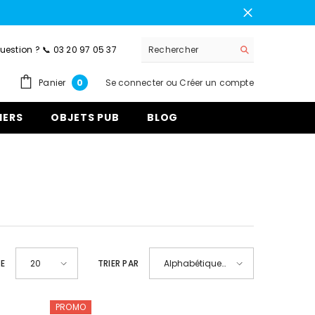
uestion ? 📞 03 20 97 05 37
0
Panier
Se connecter
ou
Créer un compte
0
article
IERS
OBJETS PUB
BLOG
E
TRIER PAR
20
Alphabétique,
de A à Z
PROMO