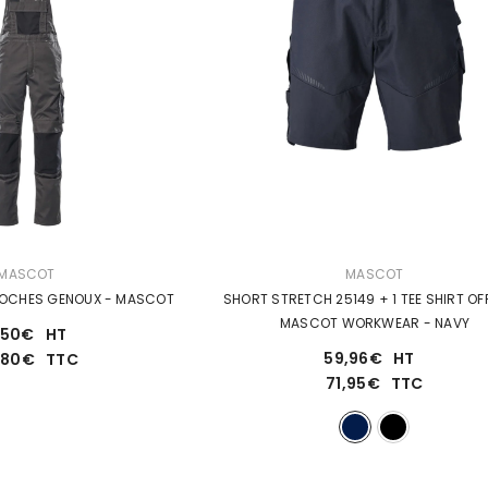
DISTRIBUTEUR :
MASCOT
MASCOT
POCHES GENOUX - MASCOT
SHORT STRETCH 25149 + 1 TEE SHIRT OF
MASCOT WORKWEAR
- NAVY
,50€
HT
59,96€
HT
5,80€
TTC
71,95€
TTC