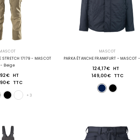
DISTRIBUTEUR :
MASCOT
MASCOT
PANTALON ULTIMATE STRETCH 17179 - MASCOT
PARKA ÉTANCHE FRANKFURT - MASCOT
- Beige
124,17€
HT
,92€
HT
149,00€
TTC
9,90€
TTC
+
3