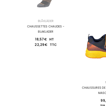
DISTRIBUTEUR :
DISTRIBUTEUR :
BLÅKLÄDER
SINGER S
LOT DE 3
CHAUSSETTES CHAUDES -
PINCE-GANTS 
 Black
BLAKLADER
3,50€
18,57€
HT
4,20€
22,29€
TTC
DISTRIBUTEUR :
CHAUSSURES DE 
MAS
99
11