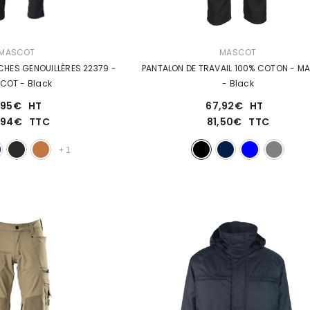
DISTRIBUTEUR :
MASCOT
MASCOT
HES GENOUILLÈRES 22379 -
SCOT
- Black
- Black
,95€
HT
67,92€
HT
9,94€
TTC
81,50€
TTC
+
1