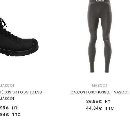
DISTRIBUTEUR :
MASCOT
MASCOT
TÉ S3S SR FO SC LG ESD -
CALÇON FONCTIONNEL - MASCOT
MASCOT
36,95€
HT
,95€
HT
44,34€
TTC
AVS
,94€
TTC
ents
Vêt