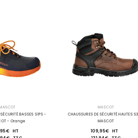
DISTRIBUTEUR :
DISTRIBUTEUR 
AFETY
SNICKERS
DIADO
- SINGER
CEINTURE 9071 - SNICKERS
- Navy
GENOUILLÈRES
HT
23,98€
HT
12,
TTC
28,78€
TTC
15,
DISTRIBUTEUR :
MASCOT
MASCOT
SÉCURITÉ BASSES S1PS -
CHAUSSURES DE SÉCURITÉ HAUTES S3
COT
- Orange
MASCOT
,95€
HT
109,95€
HT
9,94€
TTC
131,94€
TTC