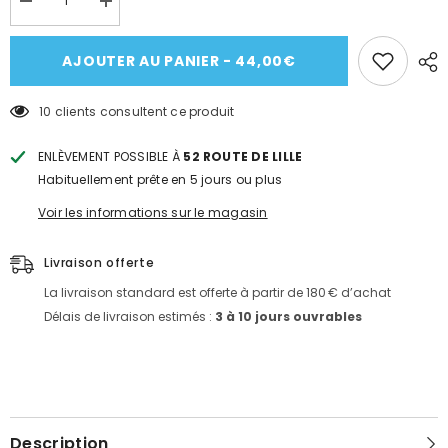
Réduire
Augmenter
la
la
quantité
quantité
de
de
AJOUTER AU PANIER - 44,00€
CHAUSSURES
CHAUSSURES
DE
DE
CUISINE
CUISINE
10 clients consultent ce produit
-
-
ROBUR
ROBUR
ENLÈVEMENT POSSIBLE À
52 ROUTE DE LILLE
Habituellement prête en 5 jours ou plus
Voir les informations sur le magasin
Livraison offerte
La livraison standard est offerte à partir de 180 € d’achat
Délais de livraison estimés :
3 à 10 jours ouvrables
Description