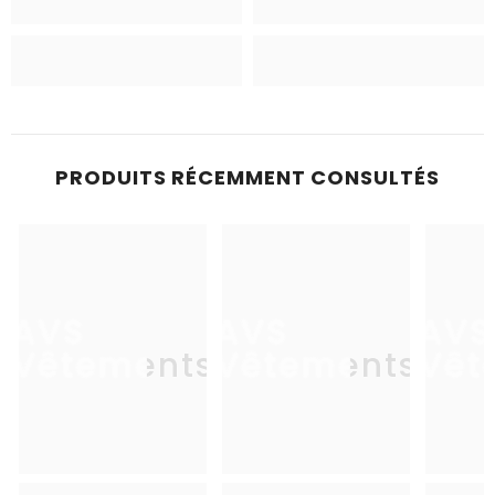
PRODUITS RÉCEMMENT CONSULTÉS
AVS
AVS
AVS
Vêtements
Vêtements
Vêt