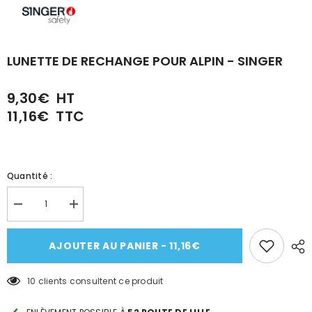
LUNETTE DE RECHANGE POUR ALPIN - SINGER
9,30€
HT
11,16€
TTC
Quantité :
Réduire
Augmenter
la
la
quantité
quantité
de
de
AJOUTER AU PANIER - 11,16€
LUNETTE
LUNETTE
DE
DE
RECHANGE
RECHANGE
10 clients consultent ce produit
POUR
POUR
ALPIN
ALPIN
-
-