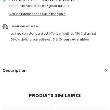
ENLÈVEMENT POSSIBLE À
52 ROUTE DE LILLE
SINGER
SINGER
Habituellement prête en 5 jours ou plus
Voir les informations sur le magasin
Livraison offerte
La livraison standard est offerte à partir de 180 € d’achat
Délais de livraison estimés :
3 à 10 jours ouvrables
Description
PRODUITS SIMILAIRES