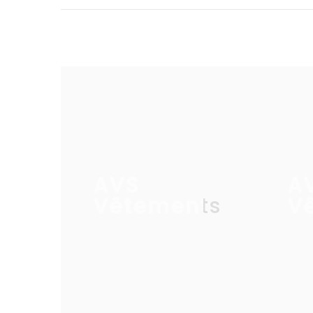
AVS
A
Vêtements
V