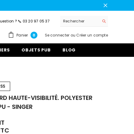
uestion ? 📞 03 20 97 05 37
0
Panier
Se connecter
ou
Créer un compte
0
article
IERS
OBJETS PUB
BLOG
ASS
D HAUTE-VISIBILITÉ. POLYESTER
PU - SINGER
HT
TTC