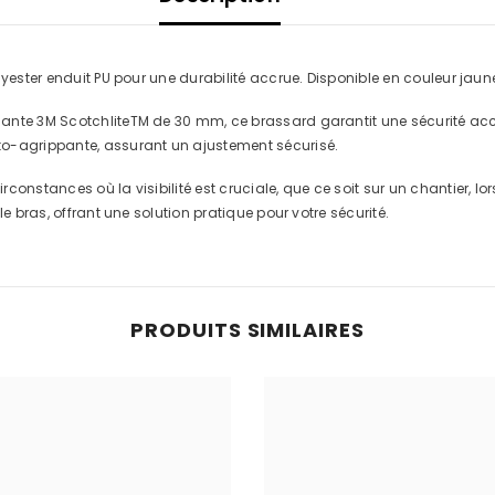
ester enduit PU pour une durabilité accrue. Disponible en couleur jaune e
nte 3M ScotchliteTM de 30 mm, ce brassard garantit une sécurité accru
to-agrippante, assurant un ajustement sécurisé.
onstances où la visibilité est cruciale, que ce soit sur un chantier, lo
e bras, offrant une solution pratique pour votre sécurité.
PRODUITS SIMILAIRES