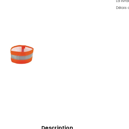
La livr
Délais 
Description