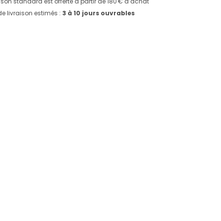
aison standard est offerte à partir de 180 € d’achat
de livraison estimés :
3 à 10 jours ouvrables