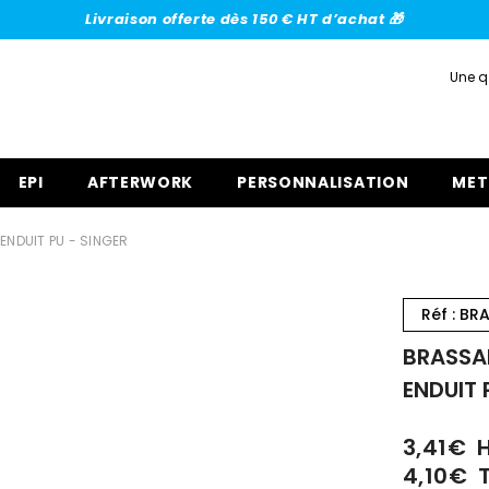
Livraison offerte dès 150 € HT d’achat 🎁
Une q
EPI
AFTERWORK
PERSONNALISATION
MET
ENDUIT PU - SINGER
Réf : BR
BRASSAR
ENDUIT 
3,41€
4,10€