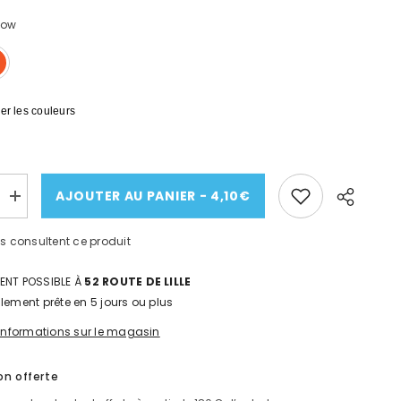
low
r les couleurs
AJOUTER AU PANIER - 4,10€
Augmenter
la
quantité
ts consultent ce produit
de
D
BRASSARD
HAUTE-
ENT POSSIBLE À
52 ROUTE DE LILLE
.
VISIBILITÉ.
ER
POLYESTER
lement prête en 5 jours ou plus
ENDUIT
PU
s informations sur le magasin
-
SINGER
son offerte