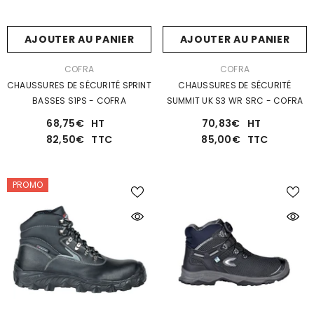
AJOUTER AU PANIER
AJOUTER AU PANIER
DISTRIBUTEUR :
DISTRIBUTEUR :
COFRA
COFRA
CHAUSSURES DE SÉCURITÉ SPRINT
CHAUSSURES DE SÉCURITÉ
AVS
BASSES S1PS - COFRA
SUMMIT UK S3 WR SRC - COFRA
Vêtements
68,75€
HT
70,83€
HT
82,50€
TTC
85,00€
TTC
PROMO
AJOUTER AU PANIER
AJOUTER AU PANI
STRIBUTEUR :
DISTRIBUTEUR :
SINGER SAFETY
SNICKERS
PINCE-GANTS - SINGER
CEINTURE 9071 - SNICKER
3,50€
HT
23,98€
HT