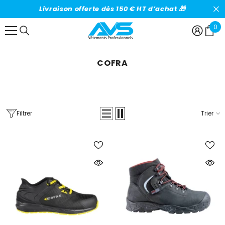
IGNORER ET PASSER AU CONTENU
Livraison offerte dès 150 € HT d’achat 🎁
0
0
art
COFRA
Filtrer
Trier